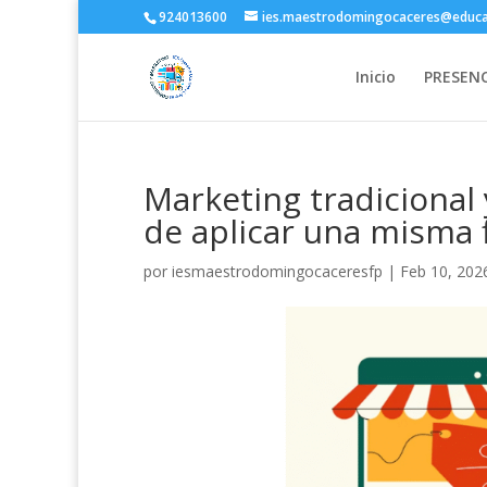
924013600
ies.maestrodomingocaceres@educa
Inicio
PRESENC
Marketing tradicional 
de aplicar una misma f
por
iesmaestrodomingocaceresfp
|
Feb 10, 202