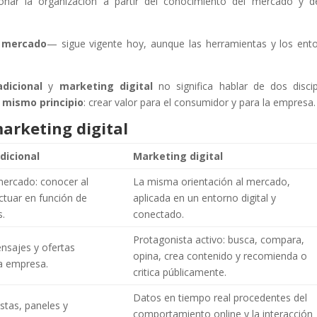
onar la organización a partir del conocimiento del mercado y d
l mercado
— sigue vigente hoy, aunque las herramientas y los ent
dicional
y
marketing digital
no significa hablar de dos discip
 mismo principio
: crear valor para el consumidor y para la empresa.
arketing digital
dicional
Marketing digital
mercado: conocer al
La misma orientación al mercado,
ctuar en función de
aplicada en un entorno digital y
s.
conectado.
Protagonista activo: busca, compara,
nsajes y ofertas
opina, crea contenido y recomienda o
a empresa.
critica públicamente.
Datos en tiempo real procedentes del
stas, paneles y
comportamiento online y la interacción