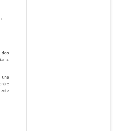
a
o
dos
iado:
y una
entre
iente