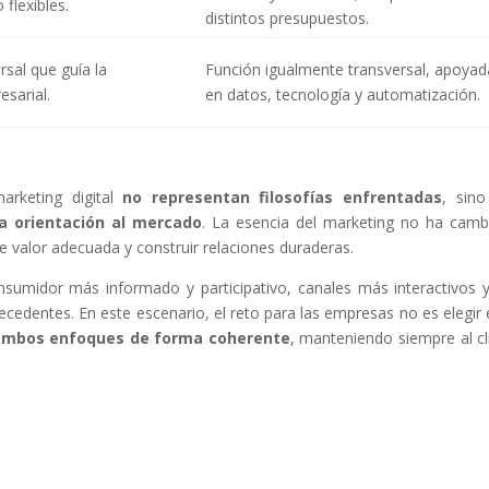
flexibles.
distintos presupuestos.
rsal que guía la
Función igualmente transversal, apoyad
esarial.
en datos, tecnología y automatización.
arketing digital
no representan filosofías enfrentadas
, sin
ma orientación al mercado
. La esencia del marketing no ha camb
e valor adecuada y construir relaciones duraderas.
nsumidor más informado y participativo, canales más interactivos 
ecedentes. En este escenario, el reto para las empresas no es elegir 
ambos enfoques de forma coherente
, manteniendo siempre al cl