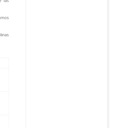
e las
ornos
linas