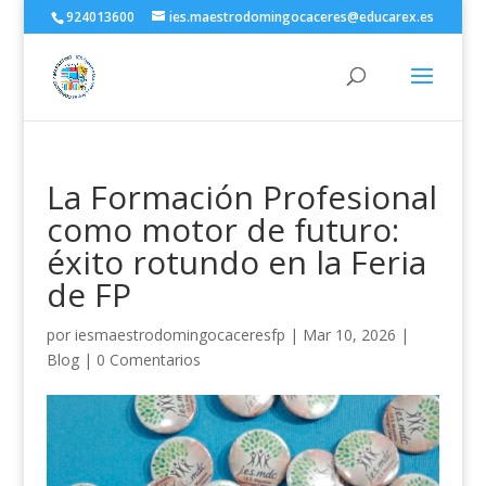
924013600
ies.maestrodomingocaceres@educarex.es
La Formación Profesional
como motor de futuro:
éxito rotundo en la Feria
de FP
por
iesmaestrodomingocaceresfp
|
Mar 10, 2026
|
Blog
|
0 Comentarios